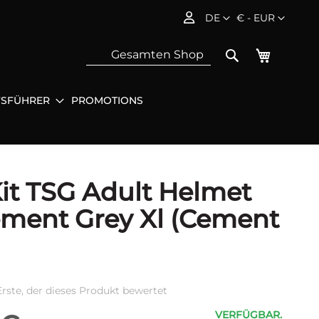
Sprache
Währung
DE
€ - EUR
Mein Wa
Search
FSFÜHRER
PROMOTIONS
Sea
it TSG Adult Helmet
ment Grey Xl (Cement
Erste, der dieses Produkt bewertet
VERFÜGBAR.