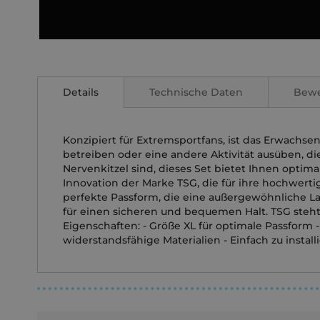
Zum
Anfang
der
Details
Technische Daten
Bew
Bildgalerie
springen
Konzipiert für Extremsportfans, ist das Erwachse
betreiben oder eine andere Aktivität ausüben, die
Nervenkitzel sind, dieses Set bietet Ihnen optim
Innovation der Marke TSG, die für ihre hochwerti
perfekte Passform, die eine außergewöhnliche La
für einen sicheren und bequemen Halt. TSG steht
Eigenschaften: - Größe XL für optimale Passfor
widerstandsfähige Materialien - Einfach zu instal