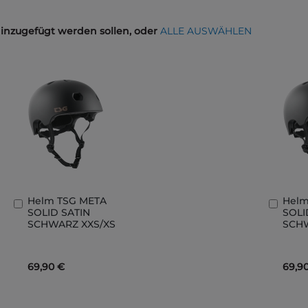
hinzugefügt werden sollen, oder
ALLE AUSWÄHLEN
Helm TSG META
Helm
In
In
SOLID SATIN
SOLI
den
den
SCHWARZ XXS/XS
SCH
Warenkorb
Ware
69,90 €
69,9