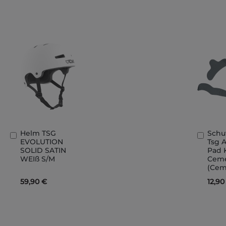
Helm TSG
Schu
In
In
EVOLUTION
Tsg 
den
den
SOLID SATIN
Pad 
Warenkorb
Ware
WEIß S/M
Ceme
(Cem
59,90 €
12,90