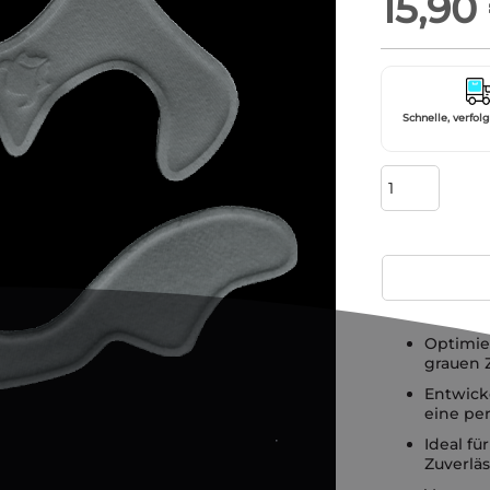
15,90
Schnelle, verfol
Optimie
grauen 
Entwick
eine pe
Ideal fü
Zuverläs