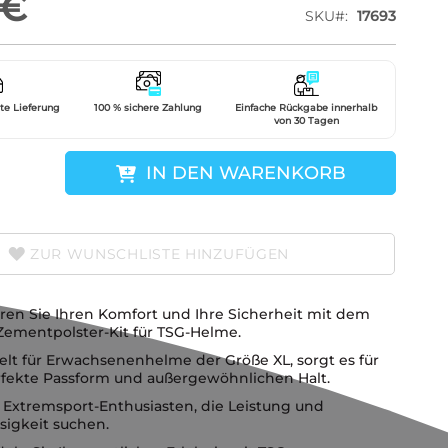
 €
SKU
17693
gte Lieferung
100 % sichere Zahlung
Einfache Rückgabe innerhalb
von 30 Tagen
IN DEN WARENKORB
ZUR WUNSCHLISTE HINZUFÜGEN
ren Sie Ihren Komfort und Ihre Sicherheit mit dem
Zementpolster-Kit für TSG-Helme.
elt für Erwachsenenhelme der Größe XL, sorgt es für
rfekte Passform und außergewöhnlichen Halt.
r Extremsport-Enthusiasten, die Leistung und
sigkeit suchen.