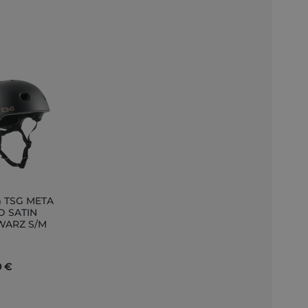
 TSG META
D SATIN
WARZ S/M
nkorb
0 €