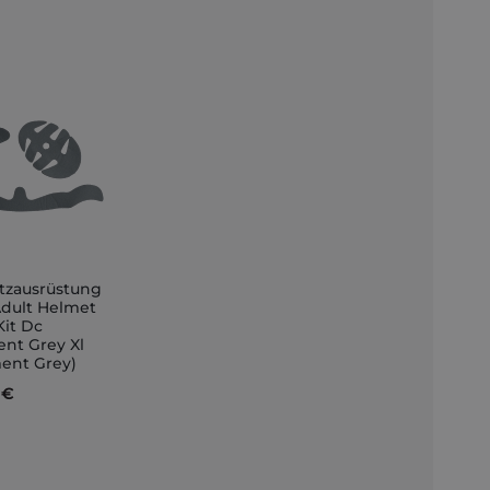
tzausrüstung
Adult Helmet
Kit Dc
nkorb
nt Grey Xl
ent Grey)
 €