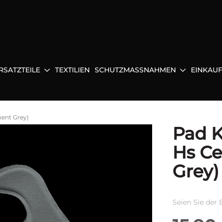
RSATZTEILE
TEXTILIEN
SCHUTZMASSNAHMEN
EINKAU
ent Grey)
Pad K
Hs Ce
Grey)
Seien Sie der 