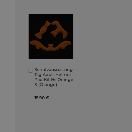
Schutzausrüstung
In
Tsg Adult Helmet
den
Pad Kit Hs Orange
Warenkorb
S (Orange)
15,90 €