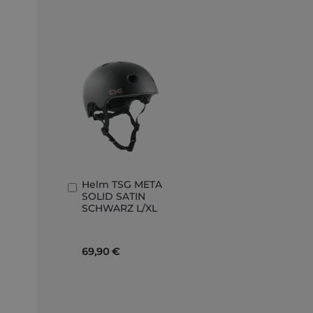
Helm TSG META
In
SOLID SATIN
den
SCHWARZ L/XL
Warenkorb
69,90 €