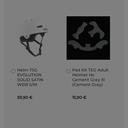
Helm TSG
Pad Kit TSG Adult
In
In
EVOLUTION
Helmet Hs
den
den
SOLID SATIN
Cement Grey Xl
Warenkorb
Warenkorb
WEIß S/M
(Cement Grey)
59,90 €
15,90 €