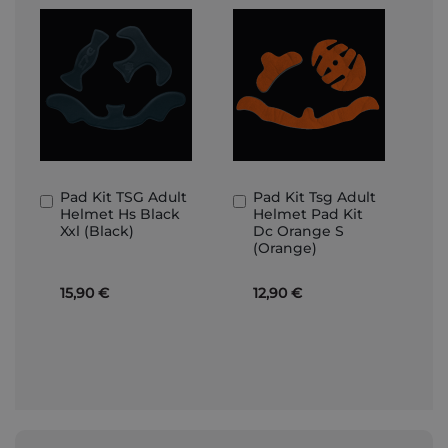
Pad Kit TSG Adult
Pad Kit Tsg Adult
In
In
Helmet Hs Black
Helmet Pad Kit
den
den
Xxl (Black)
Dc Orange S
Warenkorb
Warenkorb
(Orange)
15,90 €
12,90 €