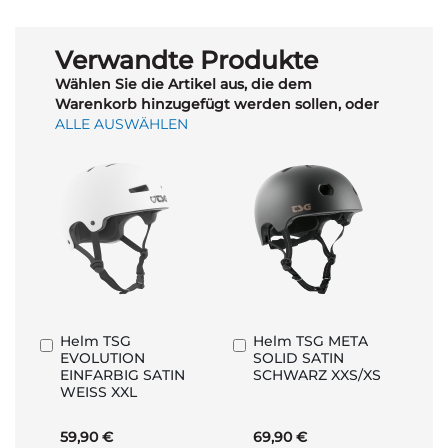
Verwandte Produkte
Wählen Sie die Artikel aus, die dem
Warenkorb hinzugefügt werden sollen, oder
ALLE AUSWÄHLEN
Helm TSG
Helm TSG META
In
In
EVOLUTION
SOLID SATIN
den
den
EINFARBIG SATIN
SCHWARZ XXS/XS
Warenkorb
Warenkorb
WEISS XXL
59,90 €
69,90 €