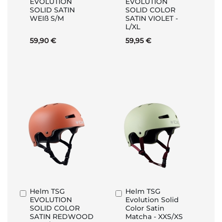
EVOLUTION
EVOLUTION
den
den
SOLID SATIN
SOLID COLOR
Warenkorb
Warenkorb
WEIß S/M
SATIN VIOLET -
L/XL
59,90 €
59,95 €
Helm TSG
Helm TSG
In
In
EVOLUTION
Evolution Solid
den
den
SOLID COLOR
Color Satin
Warenkorb
Warenkorb
SATIN REDWOOD
Matcha - XXS/XS