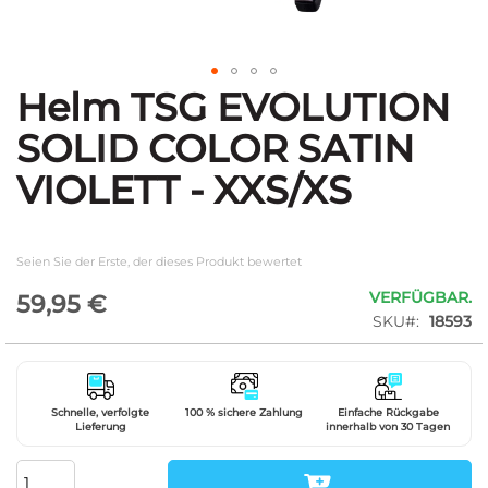
Helm TSG EVOLUTION
Zum
Anfang
SOLID COLOR SATIN
der
Bildgalerie
VIOLETT - XXS/XS
springen
Seien Sie der Erste, der dieses Produkt bewertet
VERFÜGBAR.
59,95 €
SKU
18593
Schnelle, verfolgte
100 % sichere Zahlung
Einfache Rückgabe
Lieferung
innerhalb von 30 Tagen