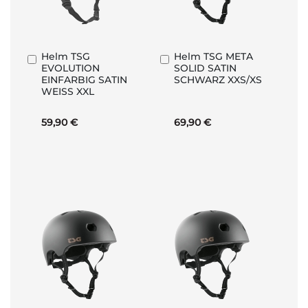
Helm TSG
Helm TSG META
In
In
EVOLUTION
SOLID SATIN
den
den
EINFARBIG SATIN
SCHWARZ XXS/XS
Warenkorb
Warenkorb
WEISS XXL
59,90 €
69,90 €