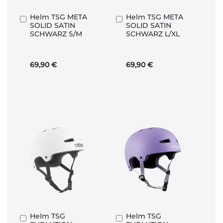
Helm TSG META
Helm TSG META
In
In
SOLID SATIN
SOLID SATIN
den
den
SCHWARZ S/M
SCHWARZ L/XL
Warenkorb
Warenkorb
69,90 €
69,90 €
Helm TSG
Helm TSG
In
In