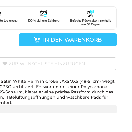
gte Lieferung
100 % sichere Zahlung
Einfache Rückgabe innerhalb
von 30 Tagen
IN DEN WARENKORB
ZUR WUNSCHLISTE HINZUFÜGEN
Satin White Helm in Größe JXXS/JXS (48-51 cm) wiegt
 CPSC-zertifiziert. Entworfen mit einer Polycarbonat-
S-Schaum, bietet er eine präzise Passform durch das
em, 11 Belüftungsöffnungen und waschbare Pads für
mfort.