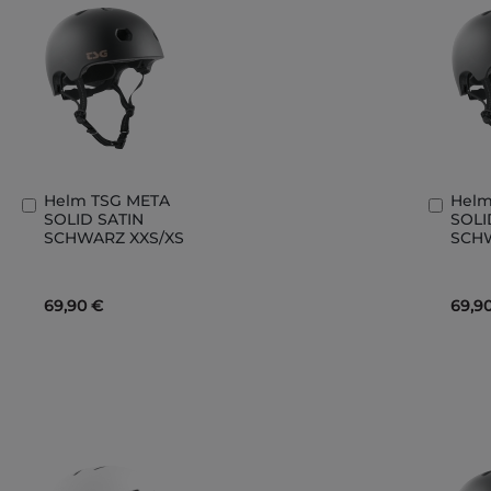
Helm TSG META
Helm
In
In
SOLID SATIN
SOLI
den
den
SCHWARZ XXS/XS
SCH
Warenkorb
Ware
69,90 €
69,9