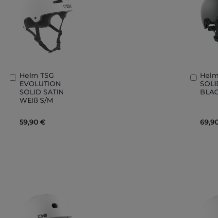
Helm TSG
Helm
In
In
EVOLUTION
SOLI
den
den
SOLID SATIN
BLAC
Warenkorb
Ware
WEIß S/M
59,90 €
69,9