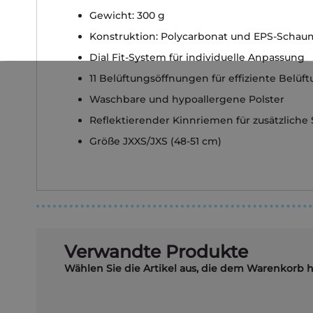
Gewicht: 300 g
Konstruktion: Polycarbonat und EPS-Schau
Dial Fit-System für individuelle Anpassung
11 Belüftungsöffnungen für effiziente Belüf
Waschbare und hypoallergene Polster
Reflektierender Kinnriemen für zusätzliche 
Größe JXXS/JXS (48-51 cm)
Verwandte Produkte
Wählen Sie die Artikel aus, die dem Warenkorb 