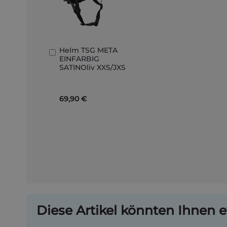
Helm TSG META
In
EINFARBIG
den
SATINOliv XXS/JXS
Warenkorb
69,90 €
Diese Artikel könnten Ihnen e