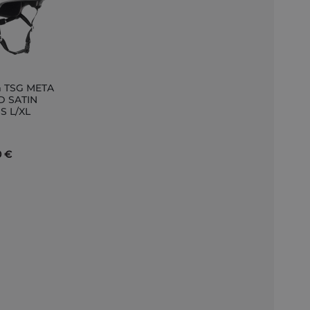
 TSG META
D SATIN
S L/XL
nkorb
0 €