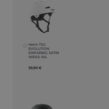
Helm TSG
In
EVOLUTION
den
EINFARBIG SATIN
Warenkorb
WEISS XXL
59,90 €