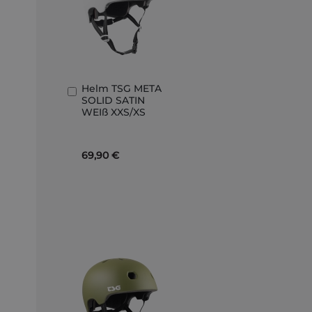
Helm TSG META
In
SOLID SATIN
den
WEIß XXS/XS
Warenkorb
69,90 €