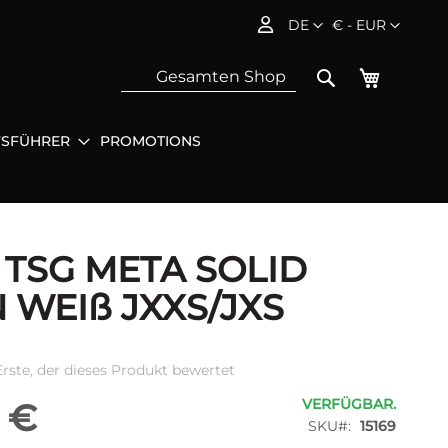
Sprache
Währung
DE
€ - EUR
Mein Wa
Search
FSFÜHRER
PROMOTIONS
Sea
 TSG META SOLID
N WEIß JXXS/JXS
Erste, der dieses Produkt bewertet
VERFÜGBAR.
 €
SKU
15169