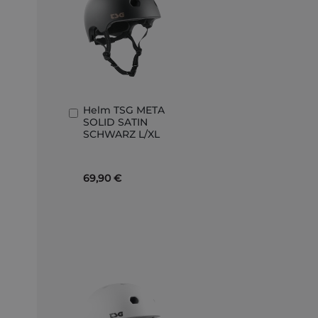
Helm TSG META
In
SOLID SATIN
den
SCHWARZ L/XL
Warenkorb
69,90 €