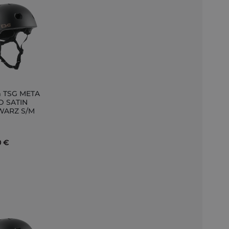
 TSG META
D SATIN
WARZ S/M
nkorb
0 €