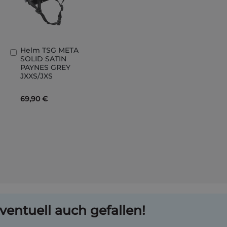
Helm TSG META
In
SOLID SATIN
den
PAYNES GREY
Warenkorb
JXXS/JXS
69,90 €
ventuell auch gefallen!