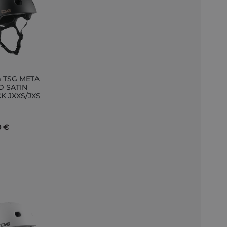
 TSG META
D SATIN
K JXXS/JXS
nkorb
0 €