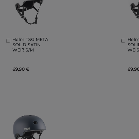
Helm TSG META
Helm
In
In
SOLID SATIN
SOLI
den
den
WEIß S/M
WEIS
Warenkorb
Ware
69,90 €
69,9