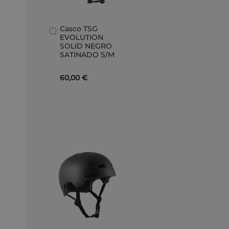
Casco TSG
Añadir
EVOLUTION
al
SOLID NEGRO
carrito
SATINADO S/M
60,00 €