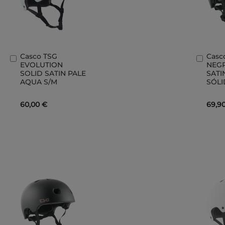
Casco TSG
Casc
Añadir
Añad
EVOLUTION
NEG
al
al
SOLID SATIN PALE
SAT
carrito
carri
AQUA S/M
SÓLI
60,00 €
69,9