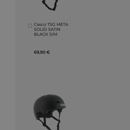
Casco TSG META
Añadir
SOLID SATIN
al
BLACK S/M
carrito
69,90 €