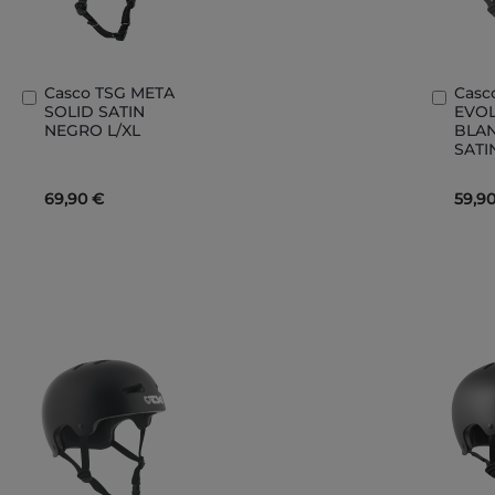
Casco TSG META
Casc
Añadir
Añad
SOLID SATIN
EVO
al
al
NEGRO L/XL
BLA
carrito
carri
SATI
69,90 €
59,9