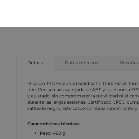
Details
Datos técnicos
Reseñas
El casco TSG Evolution Solid Satin Dark Black, tam
ride. Con su carcasa rígida de ABS y su espuma EP
y ajustado, sin comprometer la movilidad ni el camp
durante las largas sesiones. Certificado CPSC, cum
satinado negro, este casco combina rendimiento y e
Características técnicas:
Peso: 460 g