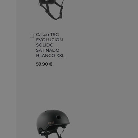
Casco TSG
Añadir
EVOLUCIÓN
al
SÓLIDO
carrito
SATINADO
BLANCO XXL
59,90 €