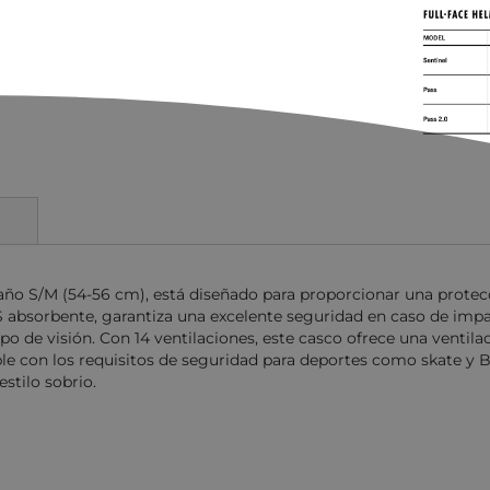
año S/M (54-56 cm), está diseñado para proporcionar una protec
S absorbente, garantiza una excelente seguridad en caso de imp
o de visión. Con 14 ventilaciones, este casco ofrece una ventila
ple con los requisitos de seguridad para deportes como skate y 
stilo sobrio.