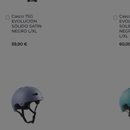
Casco TSG
Casc
Añadir
Añad
EVOLUCIÓN
EVO
al
al
SÓLIDO SATIN
SOLI
carrito
carri
NEGRO L/XL
NEG
L/XL
59,90 €
60,0