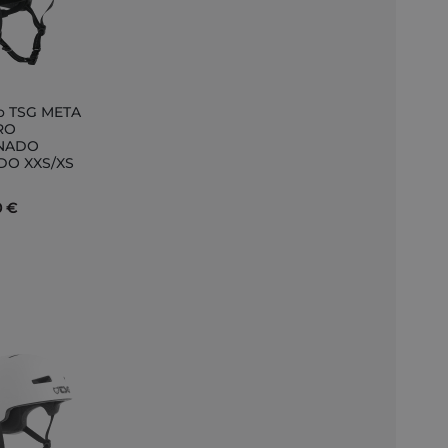
o TSG META
ir
RO
INADO
to
DO XXS/XS
0 €