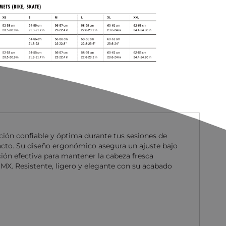
ción confiable y óptima durante tus sesiones de
acto. Su diseño ergonómico asegura un ajuste bajo
ción efectiva para mantener la cabeza fresca
BMX. Resistente, ligero y elegante con su acabado