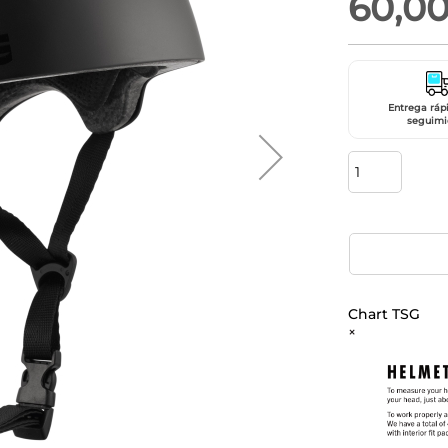
60,0
Entrega ráp
seguimi
Chart TSG
×