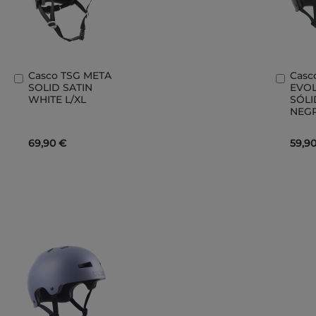
Casco TSG META
Casc
Añadir
Añad
SOLID SATIN
EVO
al
al
WHITE L/XL
SÓLI
carrito
carri
NEGR
69,90 €
59,9