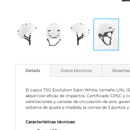
Saltar
al
comienzo
Details
Datos técnicos
Reseñas
de
la
galería
de
El casco TSG Evolution Satin White, tamaño L/XL 
imágenes
absorción eficaz de impactos. Certificado CPSC y co
ventilaciones y canales de circulación de aire, gara
sistema de ajuste a medida, la correa de 3 puntos y
Características técnicas: