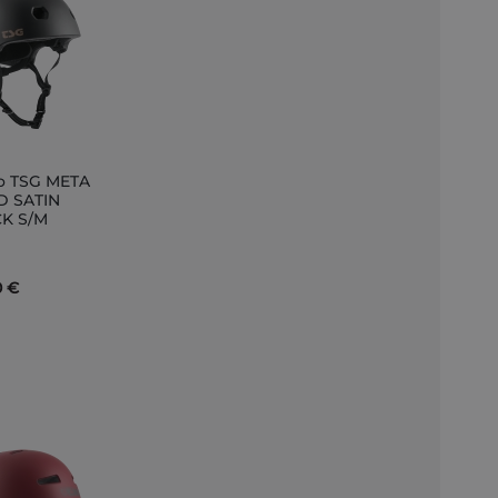
o TSG META
ir
D SATIN
K S/M
to
0 €