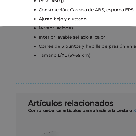
Peso: 460 g
Construcción: Carcasa de ABS, espuma EPS
Ajuste bajo y ajustado
14 ventilaciones
Interior lavable sellado al calor
Correa de 3 puntos y hebilla de presión en
Tamaño L/XL (57-59 cm)
Artículos relacionados
Comprueba los artículos para añadir a la cesta o