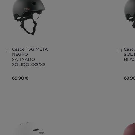
Casco TSG META
Casc
Añadir
Añad
NEGRO
SOLI
al
al
SATINADO
BLAC
carrito
carri
SÓLIDO XXS/XS
69,90 €
69,9