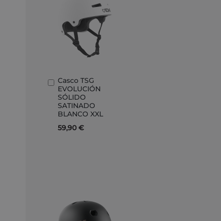
Casco TSG
Añadir
EVOLUCIÓN
al
SÓLIDO
carrito
SATINADO
BLANCO XXL
59,90 €