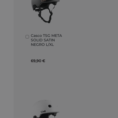
Casco TSG META
Añadir
SOLID SATIN
al
NEGRO L/XL
carrito
69,90 €