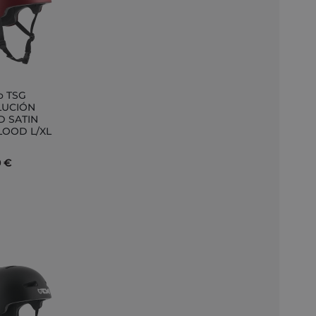
o TSG
ir
LUCIÓN
D SATIN
to
LOOD L/XL
0 €