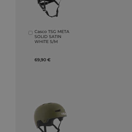
Casco TSG META
Añadir
SOLID SATIN
al
WHITE S/M
carrito
69,90 €