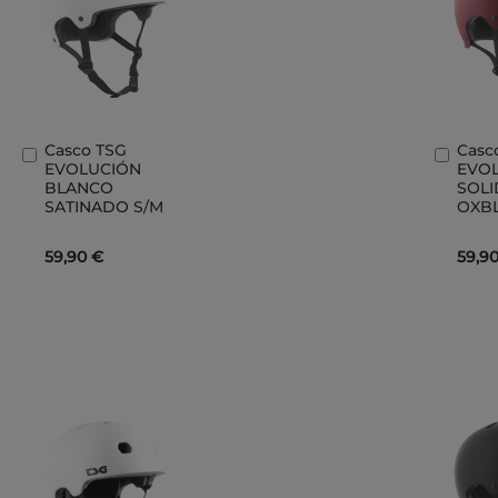
Casco TSG
Casc
Añadir
Añad
EVOLUCIÓN
EVO
al
al
BLANCO
SOLI
carrito
carri
SATINADO S/M
OXB
59,90 €
59,9