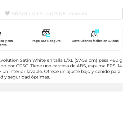
AÑADIR A LA LISTA DE DESEOS
ida y con
Pago 100 % seguro
Devoluciones fáciles en 30 días
ento
volution Satin White en talla L/XL (57-59 cm) pesa 460 g
icado por CPSC. Tiene una carcasa de ABS, espuma EPS, 14
y un interior lavable. Ofrece un ajuste bajo y ceñido para
 y seguridad óptimas.