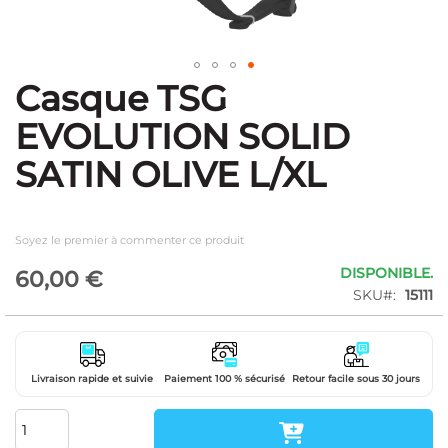
Casque TSG
Skip
to
EVOLUTION SOLID
the
beginning
SATIN OLIVE L/XL
of
the
images
gallery
Soyez le premier à commenter ce produit
DISPONIBLE.
60,00 €
SKU
15111
Livraison rapide et suivie
Paiement 100 % sécurisé
Retour facile sous 30 jours