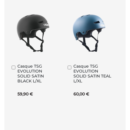
Casque TSG
Casque TSG
Ajouter
Ajouter
EVOLUTION
EVOLUTION
au
au
SOLID SATIN
SOLID SATIN TEAL
panier
panier
BLACK L/XL
L/XL
59,90 €
60,00 €