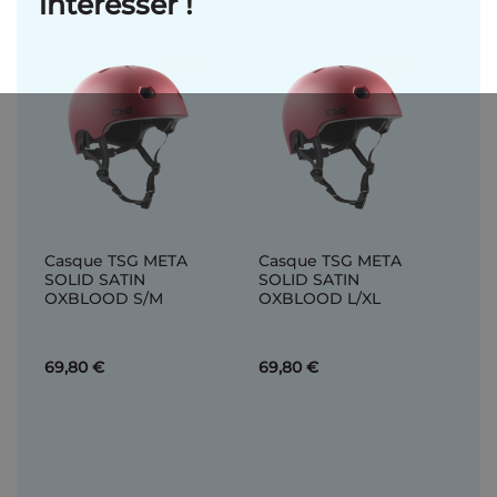
intéresser !
Casque TSG META
Casque TSG META
SOLID SATIN
SOLID SATIN
OXBLOOD S/M
OXBLOOD L/XL
69,80 €
69,80 €