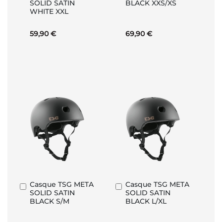
SOLID SATIN
BLACK XXS/XS
panier
panier
WHITE XXL
59,90 €
69,90 €
Casque TSG META
Casque TSG META
Ajouter
Ajouter
SOLID SATIN
SOLID SATIN
au
au
BLACK S/M
BLACK L/XL
panier
panier