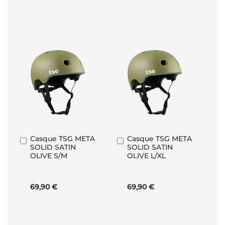
Casque TSG META
Casque TSG META
Ajouter
Ajouter
SOLID SATIN
SOLID SATIN
au
au
OLIVE S/M
OLIVE L/XL
panier
panier
69,90 €
69,90 €