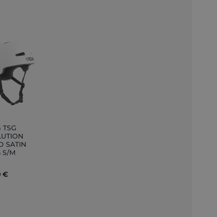
 TSG
LUTION
D SATIN
nkorb
 S/M
0 €