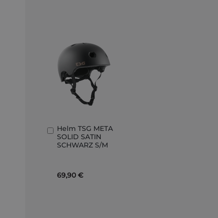
Helm TSG META
In
SOLID SATIN
den
SCHWARZ S/M
Warenkorb
69,90 €