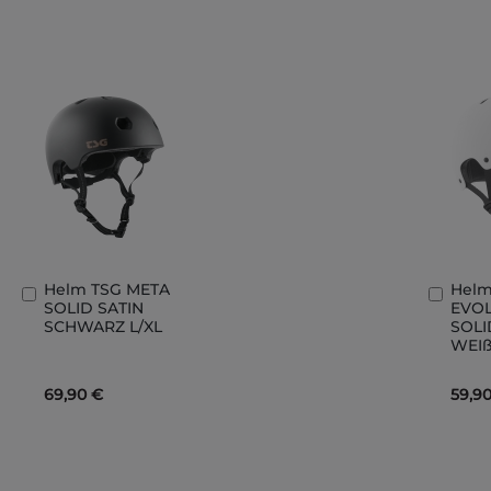
Helm TSG META
Helm
In
In
SOLID SATIN
EVO
den
den
SCHWARZ L/XL
SOLI
Warenkorb
Ware
WEIß
69,90 €
59,9