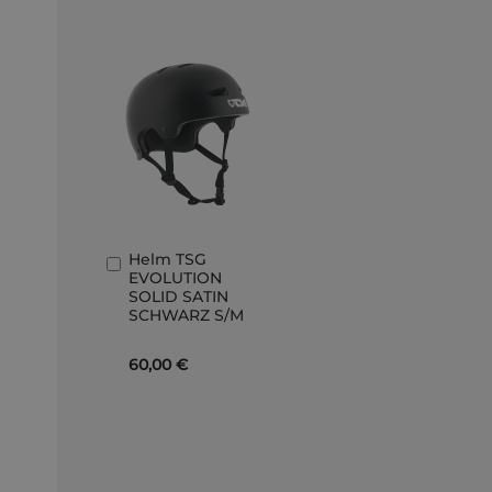
Helm TSG
In
EVOLUTION
den
SOLID SATIN
Warenkorb
SCHWARZ S/M
60,00 €