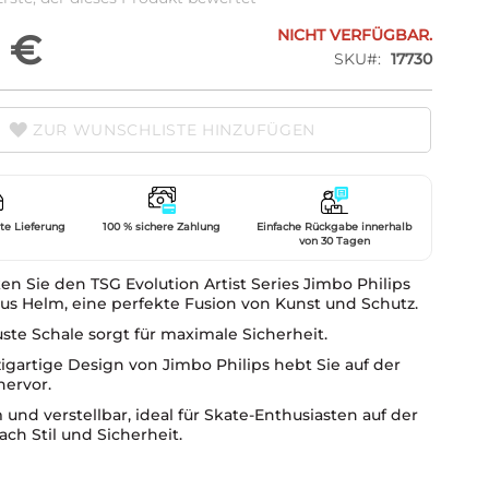
NICHT VERFÜGBAR.
 €
SKU
17730
ZUR WUNSCHLISTE HINZUFÜGEN
gte Lieferung
100 % sichere Zahlung
Einfache Rückgabe innerhalb
von 30 Tagen
n Sie den TSG Evolution Artist Series Jimbo Philips
us Helm, eine perfekte Fusion von Kunst und Schutz.
ste Schale sorgt für maximale Sicherheit.
igartige Design von Jimbo Philips hebt Sie auf der
ervor.
nd verstellbar, ideal für Skate-Enthusiasten auf der
ch Stil und Sicherheit.