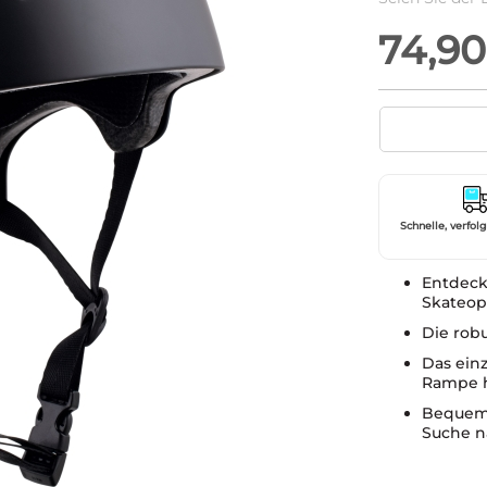
74,90
Schnelle, verfol
Entdecke
Skateop
Die robu
Das einz
Rampe h
Bequem u
Suche na