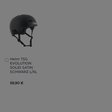
Helm TSG
In
EVOLUTION
den
SOLID SATIN
Warenkorb
SCHWARZ L/XL
59,90 €