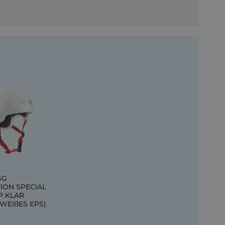
SG
ION SPECIAL
P KLAR
(WEIßES EPS)