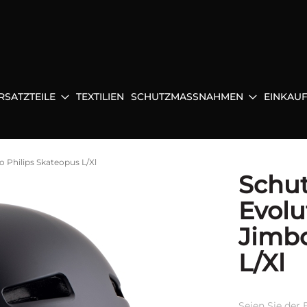
RSATZTEILE
TEXTILIEN
SCHUTZMASSNAHMEN
EINKAU
o Philips Skateopus L/Xl
Schut
Evolu
Jimbo
L/Xl
Seien Sie der 