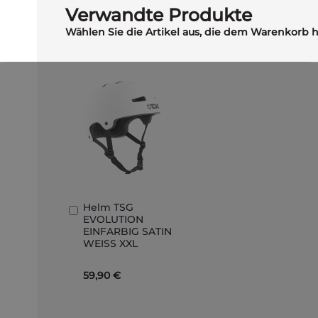
Verwandte Produkte
Wählen Sie die Artikel aus, die dem Warenkorb 
Helm TSG
In
EVOLUTION
den
EINFARBIG SATIN
Warenkorb
WEISS XXL
59,90 €