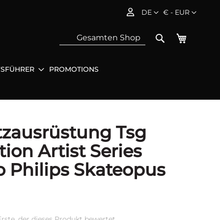
Sprache
Währung
DE
€ - EUR
Mein Wa
Search
FSFÜHRER
PROMOTIONS
Sea
zausrüstung Tsg
tion Artist Series
 Philips Skateopus
Erste, der dieses Produkt bewertet