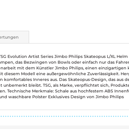
ertungen
TSG Evolution Artist Series Jimbo Philips Skateopus L/XL Helm
Rampen, das Bezwingen von Bowls oder einfach nur das Fahren
arbeit mit dem Künstler Jimbo Philips, einen einzigartigen k
mit diesem Modell eine außergewöhnliche Zuverlässigkeit. Her
n komfortables Inneres aus. Das Skateopus-Design, das aus de
t unbemerkt bleibt. TSG, als Marke, verpflichtet sich, Produk
einen. Technische Merkmale: Schale aus hochfestem ABS Inne
nd waschbare Polster Exklusives Design von Jimbo Philips