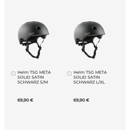
Helm TSG META
Helm TSG META
In
In
SOLID SATIN
SOLID SATIN
den
den
SCHWARZ S/M
SCHWARZ L/XL
Warenkorb
Warenkorb
69,90 €
69,90 €