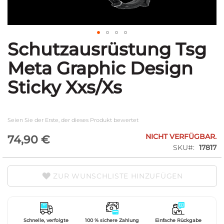
Schutzausrüstung Tsg
Zum
Anfang
Meta Graphic Design
der
Bildgalerie
Sticky Xxs/Xs
springen
Seien Sie der Erste, der dieses Produkt bewertet
NICHT VERFÜGBAR.
74,90 €
SKU
17817
ZUR WUNSCHLISTE HINZUFÜGEN
Schnelle, verfolgte
100 % sichere Zahlung
Einfache Rückgabe