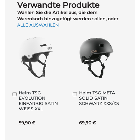
Verwandte Produkte
Wählen Sie die Artikel aus, die dem
Warenkorb hinzugefügt werden sollen, oder
ALLE AUSWÄHLEN
Helm TSG
Helm TSG META
In
In
EVOLUTION
SOLID SATIN
den
den
EINFARBIG SATIN
SCHWARZ XXS/XS
Warenkorb
Warenkorb
WEISS XXL
59,90 €
69,90 €