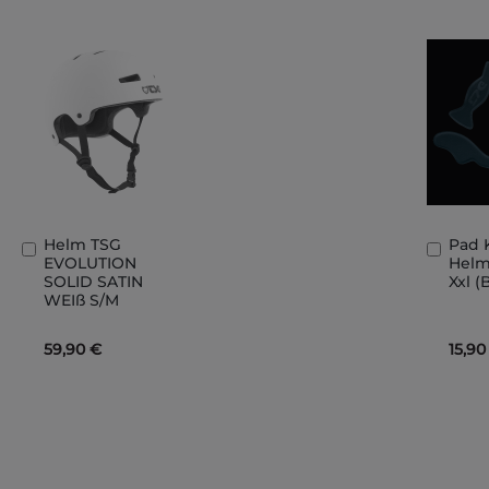
Helm TSG
Pad 
In
In
EVOLUTION
Helm
den
den
SOLID SATIN
Xxl (
Warenkorb
Ware
WEIß S/M
59,90 €
15,90