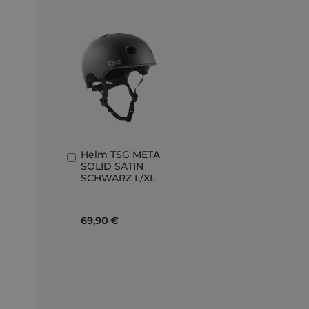
Helm TSG META
In
SOLID SATIN
den
SCHWARZ L/XL
Warenkorb
69,90 €