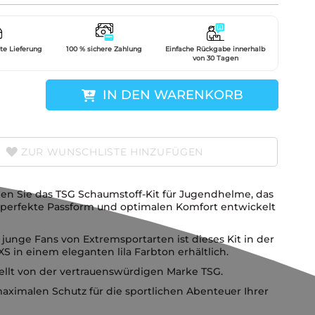
gte Lieferung
100 % sichere Zahlung
Einfache Rückgabe innerhalb
von 30 Tagen
IN DEN WARENKORB
ZUR WUNSCHLISTE HINZUFÜGEN
en Sie das TSG Schaumstoff-Kit für Jugendhelme, das
e perfekte Passform und optimalen Komfort entwickelt
r junge Fans von Extremsportarten ist dieses Kit in der
S in einem eleganten lila Farbton erhältlich.
ellt von der vertrauenswürdigen Marke TSG.
aximalen Schutz für die sportlichen Abenteuer Ihrer