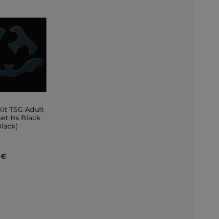
Kit TSG Adult
et Hs Black
Black)
nkorb
 €