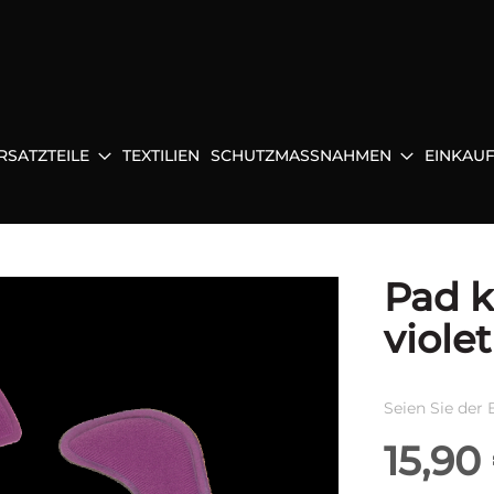
RSATZTEILE
TEXTILIEN
SCHUTZMASSNAHMEN
EINKAU
Pad k
violet
Seien Sie der 
15,90