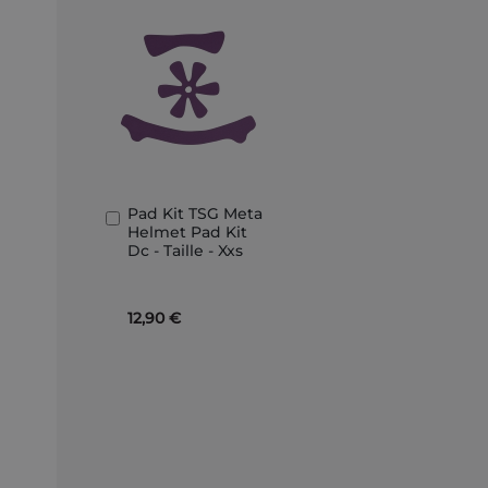
Pad Kit TSG Meta
In
Helmet Pad Kit
den
Dc - Taille - Xxs
Warenkorb
12,90 €