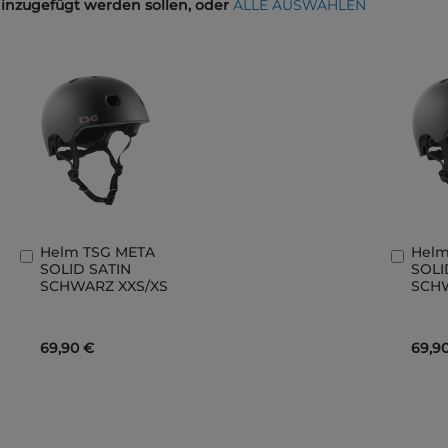
hinzugefügt werden sollen, oder
ALLE AUSWÄHLEN
Helm TSG META
Helm
In
In
SOLID SATIN
SOLI
den
den
SCHWARZ XXS/XS
SCH
Warenkorb
Ware
69,90 €
69,9