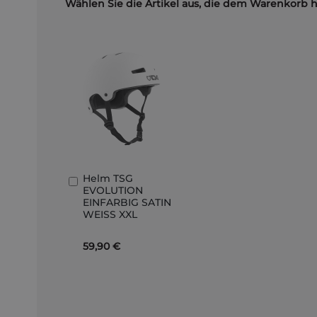
Wählen Sie die Artikel aus, die dem Warenkorb 
Helm TSG
In
EVOLUTION
den
EINFARBIG SATIN
Warenkorb
WEISS XXL
59,90 €