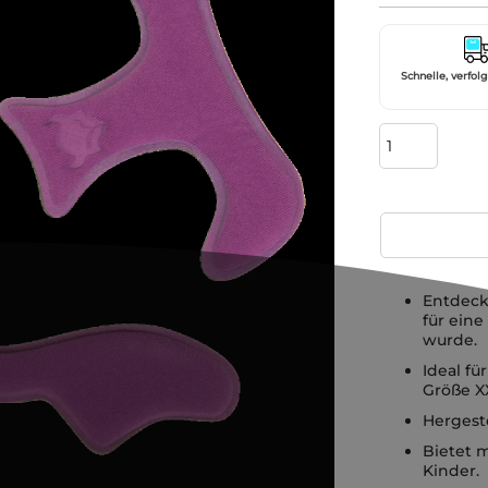
Schnelle, verfol
Entdeck
für ein
wurde.
Ideal fü
Größe XX
Hergest
Bietet m
Kinder.