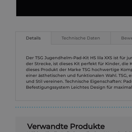
Zum
Anfang
der
Details
Technische Daten
Bew
Bildgalerie
springen
Der TSG Jugendhelm-Pad-Kit HS lila XXS ist für j
der Strecke, ist dieses Kit perfekt für Kinder, di
dieses Produkt der Marke TSG hochwertige Komp
einer ästhetischen und funktionalen Wahl. TSG, e
und Stil vereinen. Technische Eigenschaften: P
Befestigungssystem Leichtes Design für maximale
Verwandte Produkte