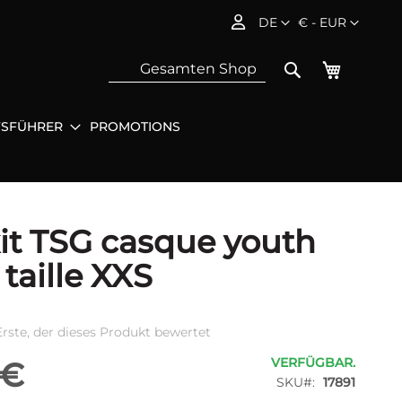
Sprache
Währung
DE
€ - EUR
Mein Wa
Search
FSFÜHRER
PROMOTIONS
Sea
it TSG casque youth
 taille XXS
Erste, der dieses Produkt bewertet
VERFÜGBAR.
 €
SKU
17891