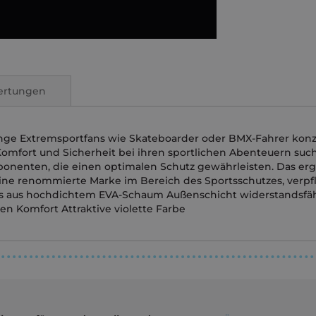
ertungen
unge Extremsportfans wie Skateboarder oder BMX-Fahrer konzi
e Komfort und Sicherheit bei ihren sportlichen Abenteuern such
onenten, die einen optimalen Schutz gewährleisten. Das e
ine renommierte Marke im Bereich des Sportsschutzes, verpfli
ads aus hochdichtem EVA-Schaum Außenschicht widerstandsfäh
n Komfort Attraktive violette Farbe