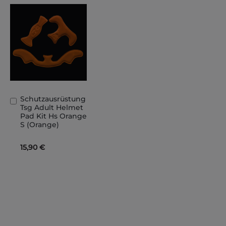
Schutzausrüstung
In
Tsg Adult Helmet
den
Pad Kit Hs Orange
Warenkorb
S (Orange)
15,90 €