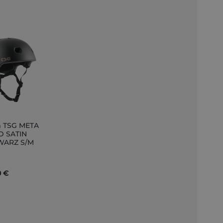
 TSG META
D SATIN
WARZ S/M
nkorb
0 €