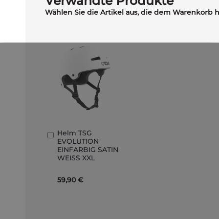
Verwandte Produkte
Wählen Sie die Artikel aus, die dem Warenkorb 
Helm TSG
In
EVOLUTION
den
EINFARBIG SATIN
Warenkorb
WEISS XXL
59,90 €