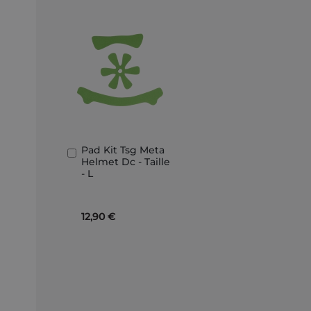
Pad Kit Tsg Meta
In
Helmet Dc - Taille
den
- L
Warenkorb
12,90 €