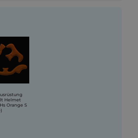
ausrüstung
lt Helmet
 Hs Orange S
)