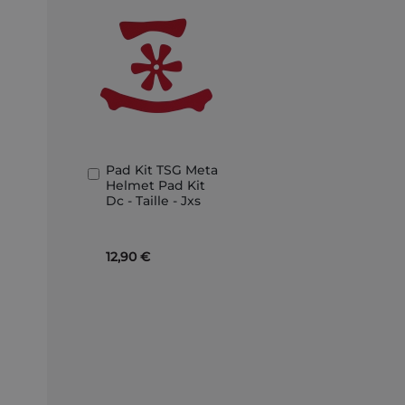
Pad Kit TSG Meta
In
Helmet Pad Kit
den
Dc - Taille - Jxs
Warenkorb
12,90 €