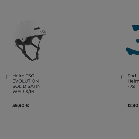
Helm TSG
Pad 
In
In
EVOLUTION
Helme
den
den
SOLID SATIN
- Xs
Warenkorb
Ware
WEIß S/M
59,90 €
12,90