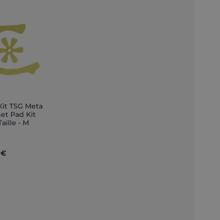
Kit TSG Meta
et Pad Kit
Taille - M
nkorb
 €