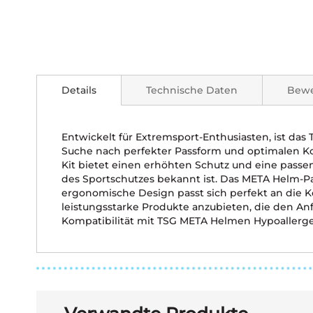
Zum
Anfang
der
Details
Technische Daten
Bew
Bildgalerie
springen
Entwickelt für Extremsport-Enthusiasten, ist das
Suche nach perfekter Passform und optimalen Kom
Kit bietet einen erhöhten Schutz und eine passen
des Sportschutzes bekannt ist. Das META Helm-Pad
ergonomische Design passt sich perfekt an die K
leistungsstarke Produkte anzubieten, die den A
Kompatibilität mit TSG META Helmen Hypoallergen