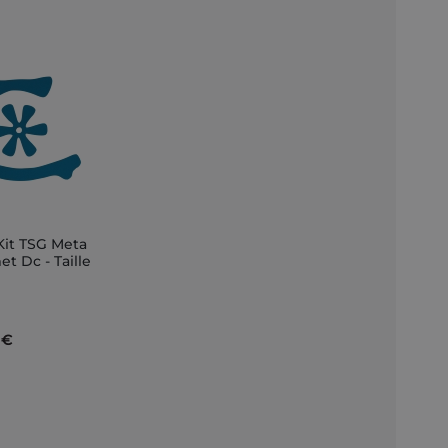
Kit TSG Meta
t Dc - Taille
nkorb
 €