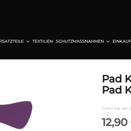
RSATZTEILE
TEXTILIEN
SCHUTZMASSNAHMEN
EINKAU
Pad K
Pad Ki
Seien Sie der 
12,90