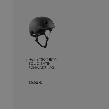
Helm TSG META
In
SOLID SATIN
den
SCHWARZ L/XL
Warenkorb
69,90 €