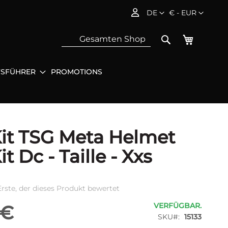
Sprache
Währung
DE
€ - EUR
Mein Wa
Search
FSFÜHRER
PROMOTIONS
Sea
it TSG Meta Helmet
t Dc - Taille - Xxs
Erste, der dieses Produkt bewertet
VERFÜGBAR.
 €
SKU
15133