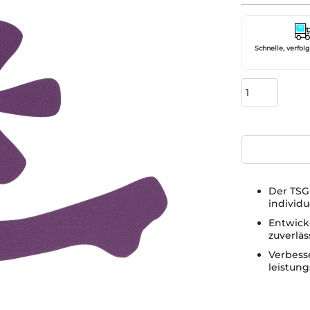
Schnelle, verfol
Der TSG
individ
Entwick
zuverlä
Verbess
leistung