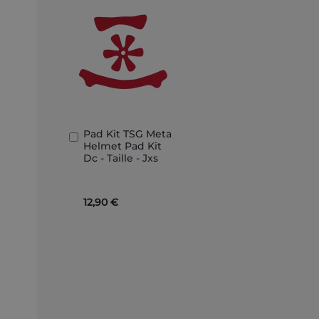
Pad Kit TSG Meta
In
Helmet Pad Kit
den
Dc - Taille - Jxs
Warenkorb
12,90 €