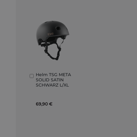
Helm TSG META
In
SOLID SATIN
den
SCHWARZ L/XL
Warenkorb
69,90 €