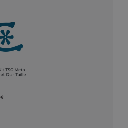
Kit TSG Meta
t Dc - Taille
nkorb
 €