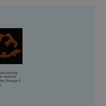
ausrüstung
lt Helmet
 Hs Orange S
)