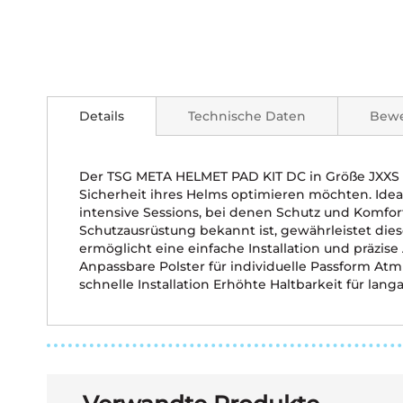
Zum
Anfang
der
Details
Technische Daten
Bew
Bildgalerie
springen
Der TSG META HELMET PAD KIT DC in Größe JXXS r
Sicherheit ihres Helms optimieren möchten. Ideal 
intensive Sessions, bei denen Schutz und Komfort 
Schutzausrüstung bekannt ist, gewährleistet dies
ermöglicht eine einfache Installation und präzis
Anpassbare Polster für individuelle Passform A
schnelle Installation Erhöhte Haltbarkeit für la