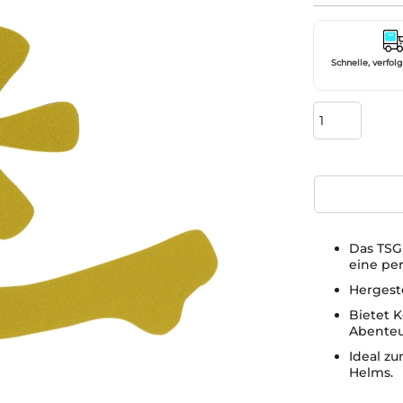
Schnelle, verfol
Das TSG 
eine pe
Hergeste
Bietet K
Abenteu
Ideal z
Helms.