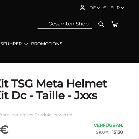
Sprache
Währung
DE
€ - EUR
Mein Wa
Search
FSFÜHRER
PROMOTIONS
Sea
it TSG Meta Helmet
t Dc - Taille - Jxxs
Erste, der dieses Produkt bewertet
VERFÜGBAR.
 €
SKU
15130