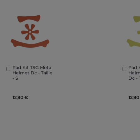
Pad Kit TSG Meta
Pad 
In
In
Helmet Dc - Taille
Helm
den
den
- S
Dc - 
Warenkorb
Ware
12,90 €
12,90