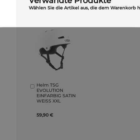
Verwandte Produkte
Wählen Sie die Artikel aus, die dem Warenkorb 
Helm TSG
In
EVOLUTION
den
EINFARBIG SATIN
Warenkorb
WEISS XXL
59,90 €