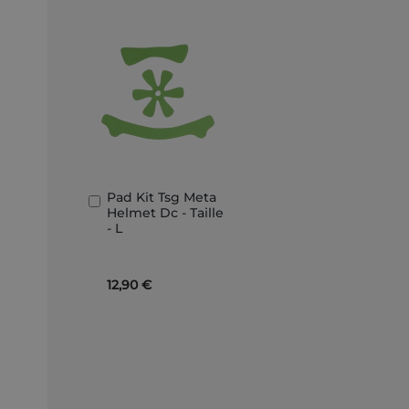
Pad Kit Tsg Meta
In
Helmet Dc - Taille
den
- L
Warenkorb
12,90 €