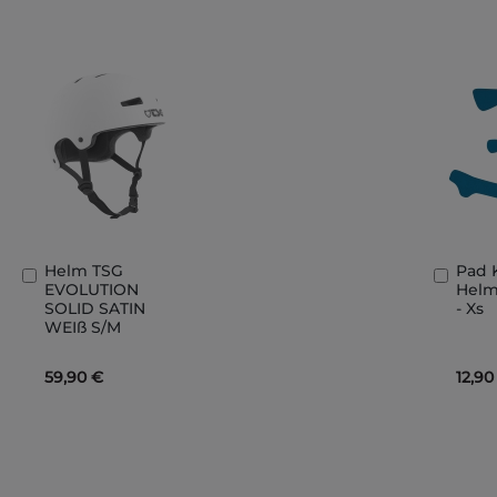
Helm TSG
Pad 
In
In
EVOLUTION
Helme
den
den
SOLID SATIN
- Xs
Warenkorb
Ware
WEIß S/M
59,90 €
12,90