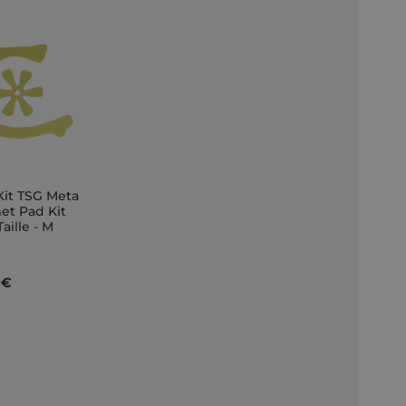
Kit TSG Meta
et Pad Kit
Taille - M
nkorb
 €