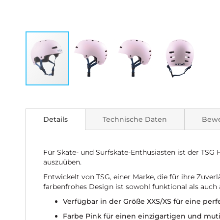
Zum
Anfang
der
Details
Technische Daten
Bew
Bildgalerie
springen
Für Skate- und Surfskate-Enthusiasten ist der TS
auszuüben.
Entwickelt von TSG, einer Marke, die für ihre Zuver
farbenfrohes Design ist sowohl funktional als auch 
Verfügbar in der Größe XXS/XS für eine perf
Farbe Pink für einen einzigartigen und mut