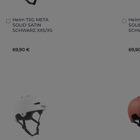
Helm TSG META
Helm
In
In
SOLID SATIN
SOLI
den
den
SCHWARZ XXS/XS
SCH
Warenkorb
Ware
69,90 €
69,9