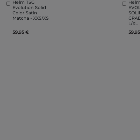
Helm TSG
Helm
In
In
Evolution Solid
EVO
den
den
Color Satin
SOL
Warenkorb
Ware
Matcha - XXS/XS
CRAD
L/XL
59,95 €
59,9