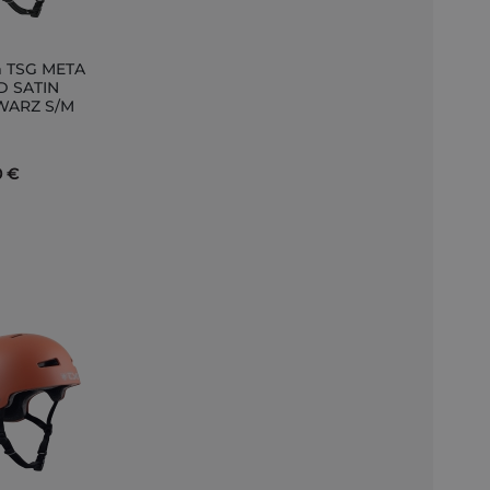
 TSG META
D SATIN
WARZ S/M
nkorb
0 €