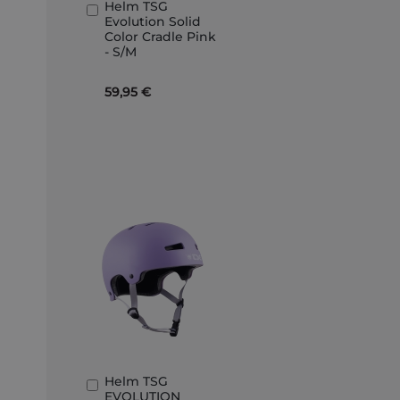
Helm TSG
In
Evolution Solid
den
Color Cradle Pink
Warenkorb
- S/M
59,95 €
Helm TSG
In
EVOLUTION
den