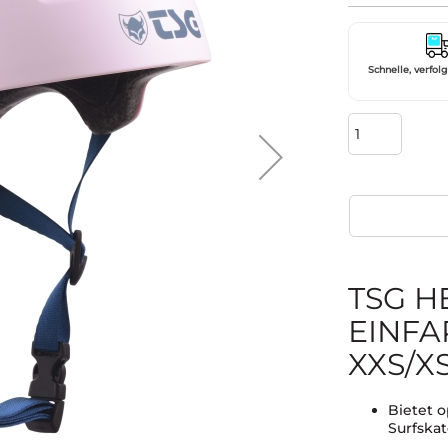
Schnelle, verfol
TSG H
EINFA
XXS/XS
Bietet 
Surfskat