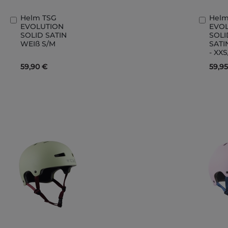
Helm TSG
Helm
In
In
EVOLUTION
EVO
den
den
SOLID SATIN
SOL
Warenkorb
Ware
WEIß S/M
SAT
- XX
59,90 €
59,9