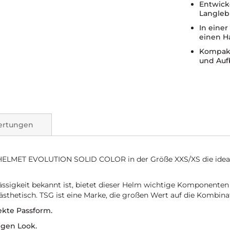
Entwick
Langlebi
In eine
einen H
Kompakt
und Auf
ertungen
G HELMET EVOLUTION SOLID COLOR in der Größe XXS/XS die ideal
lässigkeit bekannt ist, bietet dieser Helm wichtige Komponenten
ästhetisch. TSG ist eine Marke, die großen Wert auf die Kombinat
ekte Passform.
igen Look.