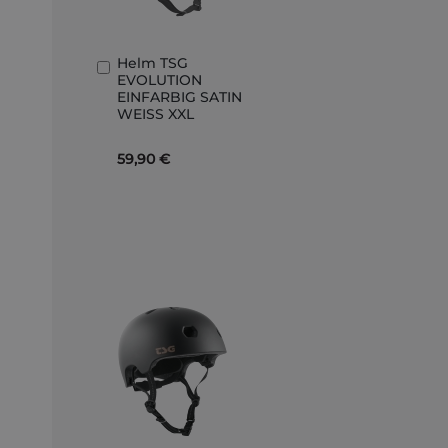
Helm TSG
In
EVOLUTION
den
EINFARBIG SATIN
Warenkorb
WEISS XXL
59,90 €