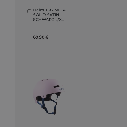
Helm TSG META
In
SOLID SATIN
den
SCHWARZ L/XL
Warenkorb
69,90 €