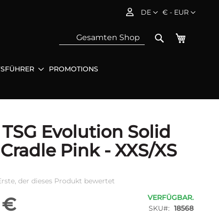
Sprache
Währung
DE
€ - EUR
Mein Wa
Search
FSFÜHRER
PROMOTIONS
Sea
TSG Evolution Solid
 Cradle Pink - XXS/XS
Erste, der dieses Produkt bewertet
VERFÜGBAR.
 €
SKU
18568