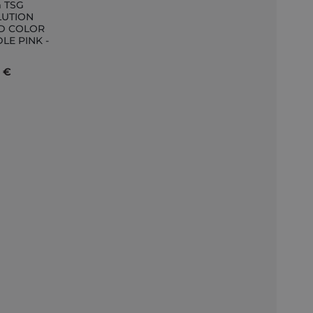
 TSG
LUTION
ID COLOR
nkorb
LE PINK -
5 €