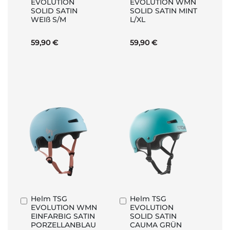
EVOLUTION
EVOLUTION WMN
den
den
SOLID SATIN
SOLID SATIN MINT
Warenkorb
Warenkorb
WEIß S/M
L/XL
59,90 €
59,90 €
Helm TSG
Helm TSG
In
In
EVOLUTION WMN
EVOLUTION
den
den
EINFARBIG SATIN
SOLID SATIN
Warenkorb
Warenkorb
PORZELLANBLAU
CAUMA GRÜN