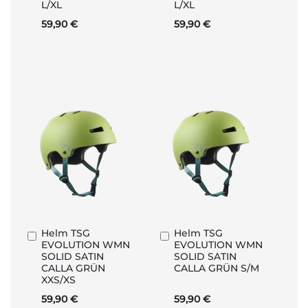
L/XL
L/XL
59,90 €
59,90 €
Helm TSG
Helm TSG
In
In
EVOLUTION WMN
EVOLUTION WMN
den
den
SOLID SATIN
SOLID SATIN
Warenkorb
Warenkorb
CALLA GRÜN
CALLA GRÜN S/M
XXS/XS
59,90 €
59,90 €