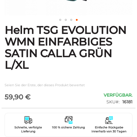
Helm TSG EVOLUTION
Zum
Anfang
WMN EINFARBIGES
der
Bildgalerie
SATIN CALLA GRÜN
springen
L/XL
Seien Sie der Erste, der dieses Produkt bewertet
VERFÜGBAR.
59,90 €
SKU
16181
Schnelle, verfolgte
100 % sichere Zahlung
Einfache Rückgabe
Lieferung
innerhalb von 30 Tagen