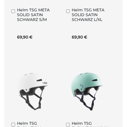
Helm TSG META
Helm TSG META
In
In
SOLID SATIN
SOLID SATIN
den
den
SCHWARZ S/M
SCHWARZ L/XL
Warenkorb
Warenkorb
69,90 €
69,90 €
Helm TSG
Helm TSG
In
In