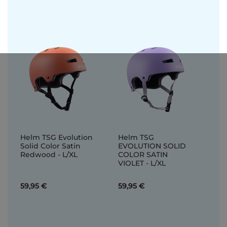
Helm TSG Evolution
Helm TSG
Solid Color Satin
EVOLUTION SOLID
Redwood - L/XL
COLOR SATIN
VIOLET - L/XL
59,95 €
59,95 €