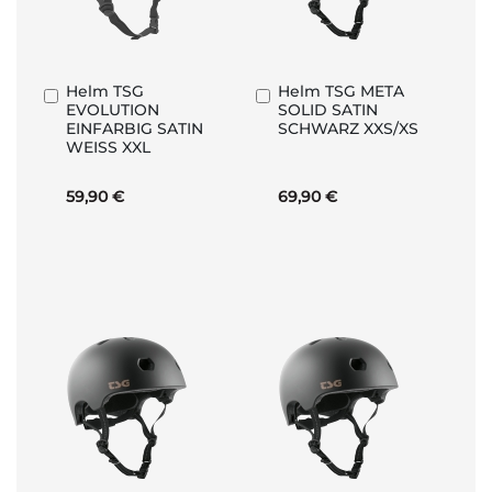
Helm TSG
Helm TSG META
In
In
EVOLUTION
SOLID SATIN
den
den
EINFARBIG SATIN
SCHWARZ XXS/XS
Warenkorb
Warenkorb
WEISS XXL
59,90 €
69,90 €