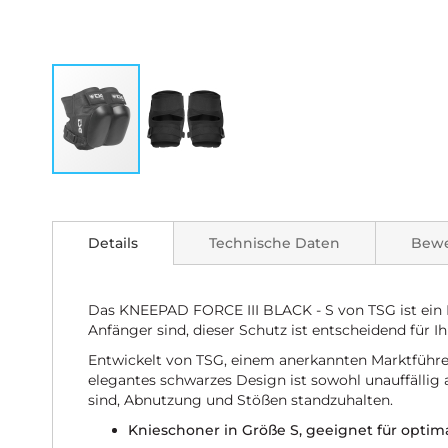
Zum
Anfang
der
Details
Technische Daten
Bew
Bildgalerie
springen
Das KNEEPAD FORCE III BLACK - S von TSG ist ein Pr
Anfänger sind, dieser Schutz ist entscheidend für I
Entwickelt von TSG, einem anerkannten Marktführer
elegantes schwarzes Design ist sowohl unauffällig a
sind, Abnutzung und Stößen standzuhalten.
Knieschoner in Größe S, geeignet für opti