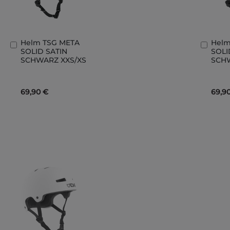
Helm TSG META
Helm
In
In
SOLID SATIN
SOLI
den
den
SCHWARZ XXS/XS
SCH
Warenkorb
Ware
69,90 €
69,9