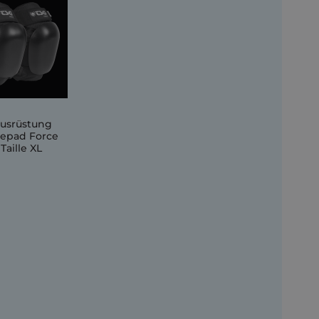
ausrüstung
eepad Force
Taille XL