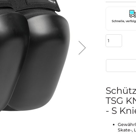
Schnelle, verfol
Schütz
TSG K
- S Kn
Gewährl
Skate-, 