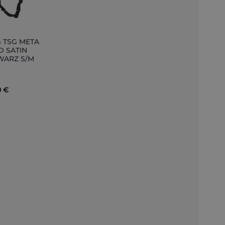
 TSG META
D SATIN
WARZ S/M
nkorb
0 €