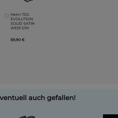
Helm TSG
In
EVOLUTION
den
SOLID SATIN
Warenkorb
WEIß S/M
59,90 €
ventuell auch gefallen!