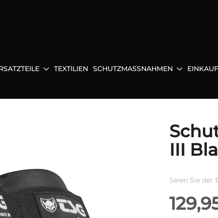
RSATZTEILE
TEXTILIEN
SCHUTZMASSNAHMEN
EINKAU
Schut
III Bl
Seien Sie der 
129,9