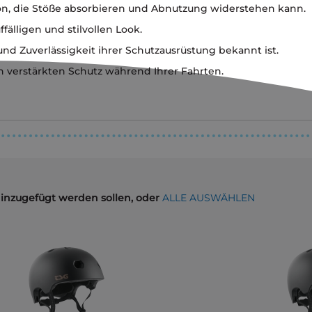
on, die Stöße absorbieren und Abnutzung widerstehen kann.
fälligen und stilvollen Look.
und Zuverlässigkeit ihrer Schutzausrüstung bekannt ist.
nen verstärkten Schutz während Ihrer Fahrten.
hinzugefügt werden sollen, oder
ALLE AUSWÄHLEN