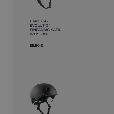
Helm TSG
In
EVOLUTION
den
EINFARBIG SATIN
Warenkorb
WEISS XXL
59,90 €