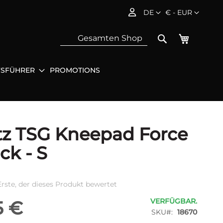
Sprache
Währung
DE
€ - EUR
Mein Wa
Search
FSFÜHRER
PROMOTIONS
Sea
z TSG Kneepad Force
ack - S
Erste, der dieses Produkt bewertet
VERFÜGBAR.
5 €
SKU
18670