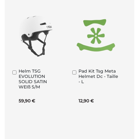
Helm TSG
Pad Kit Tsg Meta
In
In
EVOLUTION
Helmet Dc - Taille
den
den
SOLID SATIN
- L
Warenkorb
Warenkorb
WEIß S/M
59,90 €
12,90 €