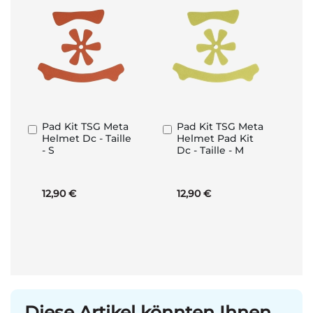
Pad Kit TSG Meta
Pad Kit TSG Meta
In
In
Helmet Dc - Taille
Helmet Pad Kit
den
den
- S
Dc - Taille - M
Warenkorb
Warenkorb
12,90 €
12,90 €
Diese Artikel könnten Ihnen