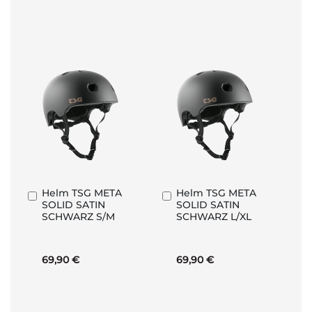
Helm TSG META
Helm TSG META
In
In
SOLID SATIN
SOLID SATIN
den
den
SCHWARZ S/M
SCHWARZ L/XL
Warenkorb
Warenkorb
69,90 €
69,90 €