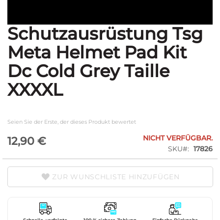
Schutzausrüstung Tsg
Zum
Anfang
Meta Helmet Pad Kit
der
Bildgalerie
Dc Cold Grey Taille
springen
XXXXL
Seien Sie der Erste, der dieses Produkt bewertet
NICHT VERFÜGBAR.
12,90 €
SKU
17826
ZUR WUNSCHLISTE HINZUFÜGEN