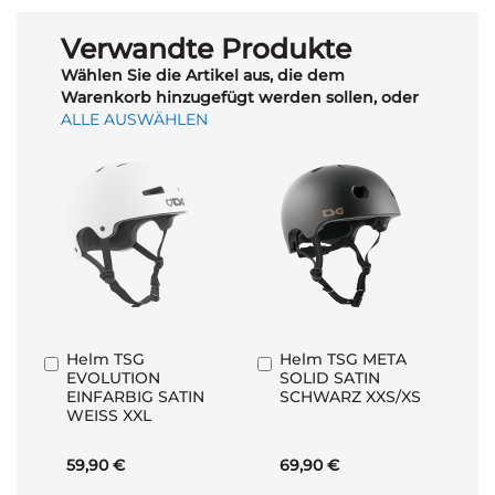
Verwandte Produkte
Wählen Sie die Artikel aus, die dem
Warenkorb hinzugefügt werden sollen, oder
ALLE AUSWÄHLEN
Helm TSG
Helm TSG META
In
In
EVOLUTION
SOLID SATIN
den
den
EINFARBIG SATIN
SCHWARZ XXS/XS
Warenkorb
Warenkorb
WEISS XXL
59,90 €
69,90 €