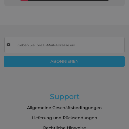
Melden
Sie
sich
für
ABONNIEREN
unseren
Newsletter
an:
Support
Allgemeine Geschäftsbedingungen
Lieferung und Rücksendungen
Rechtliche Hinweise